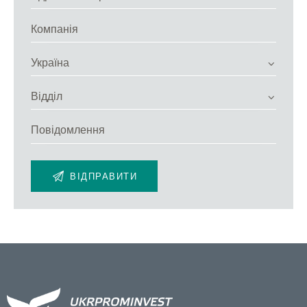
стратегічних ліній розвитку українського АПК.
Еволюція відносин між нашою країною та
Європейським союзом у цьому напрямку була
сповнена як викликів, так і досягнень. Від адаптації
стандартів і норм безпеки до вдосконалення
технологічного процесу – вітчизняні виробники
показали свою готовність до глибокої інтеграції в
європейський ринок. Та які саме переваги отримує
Європа, обравши експорт тваринницької продукції з
України до ЄС? Яке місце займає наша держава на
європейському ринку у цьому секторі? І які
перспективи очікують двосторонню співпрацю у
майбутньому?
Ці питання та багато інших будуть розглянуті в
наступних розділах нашого дослідження, де ми
зануримося в динаміку, структуру та особливості