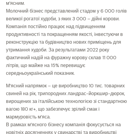
м’ясним.
Молочний бізнес представлений стадом у 6 000 голів
великої рогатої худоби, з яких 3 000 – дійні корови.
Компанія постійно працює над підвищенням
продуктивності та покращенням якості, інвестуючи в
реконструкцію та будівництво нових приміщень для
утримання худоби. За результатами 2022 року
фактичний надій на фуражну корову склав 11 000
літрів, що майже на 15% перевищує
середньоукраїнський показник.
М’ясний напрямок – це виробництво 10 тис. товарних
свиней на рік, трипородних ландрас-йоркшир-дюрок,
вирощених за італійською технологією зі стандартною
вагою 180 кг+, що забезпечує зрілий смак і
мармуровість м’яса.
В рамках м’ясного бізнесу компанія фокусується на
новітніх досягненнях у свинарстві та виробництві