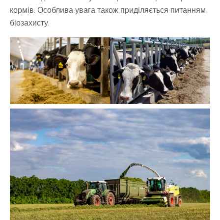
кормів. Особлива увага також приділяється питанням
біозахисту.