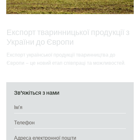
Експорт тваринницької продукції з
України до Європи
Експорт української продукції тваринництва до
Європи – це новий етап співпраці та можливостей.
Під час навіть біглого огляду карти світового
агропромислового комплексу неможливо не звернути
уваги на нашу країну, яка стабільно займає високі
Зв’яжіться з нами
позиції. Однак цей статус не обмежується лише
рослинництвом. Продукція тваринництва Української
держави протягом років набула на міжнародному
ринку репутації якісної, екологічно чистої та
конкурентоспроможної. Експорт тваринницької
продукції з України до Європи став однією з ключових